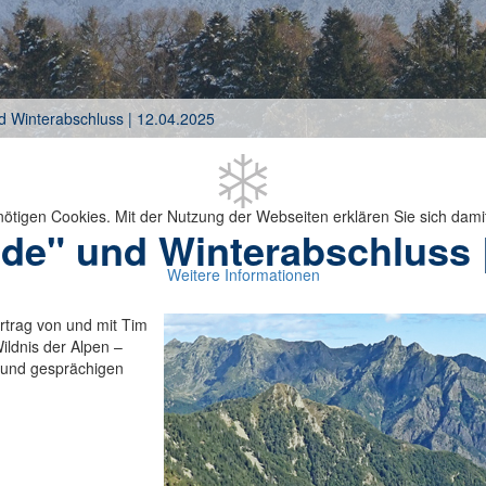
d Winterabschluss | 12.04.2025
ötigen Cookies. Mit der Nutzung der Webseiten erklären Sie sich dami
nde" und Winterabschluss 
Weitere Informationen
rtrag von und mit Tim
ldnis der Alpen –
n und gesprächigen