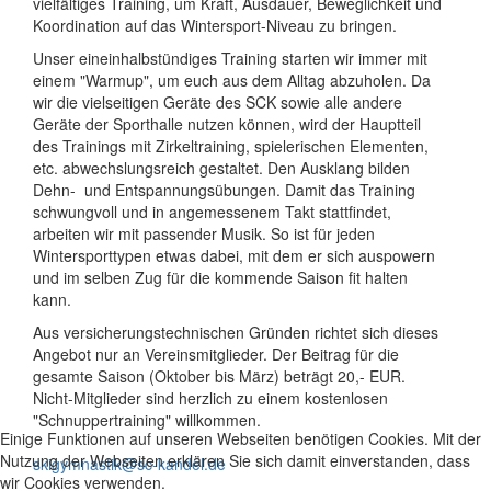
vielfältiges Training, um Kraft, Ausdauer, Beweglichkeit und
Koordination auf das Wintersport-Niveau zu bringen.
Unser eineinhalbstündiges Training starten wir immer mit
einem "Warmup", um euch aus dem Alltag abzuholen. Da
wir die vielseitigen Geräte des SCK sowie alle andere
Geräte der Sporthalle nutzen können, wird der Hauptteil
des Trainings mit Zirkeltraining, spielerischen Elementen,
etc. abwechslungsreich gestaltet. Den Ausklang bilden
Dehn- und Entspannungsübungen. Damit das Training
schwungvoll und in angemessenem Takt stattfindet,
arbeiten wir mit passender Musik. So ist für jeden
Wintersporttypen etwas dabei, mit dem er sich auspowern
und im selben Zug für die kommende Saison fit halten
kann.
Aus versicherungstechnischen Gründen richtet sich dieses
Angebot nur an Vereinsmitglieder. Der Beitrag für die
gesamte Saison (Oktober bis März) beträgt 20,- EUR.
Nicht-Mitglieder sind herzlich zu einem kostenlosen
"Schnuppertraining" willkommen.
Einige Funktionen auf unseren Webseiten benötigen Cookies. Mit der
Nutzung der Webseiten erklären Sie sich damit einverstanden, dass
skigymnastik@sc-kandel.de
wir Cookies verwenden.