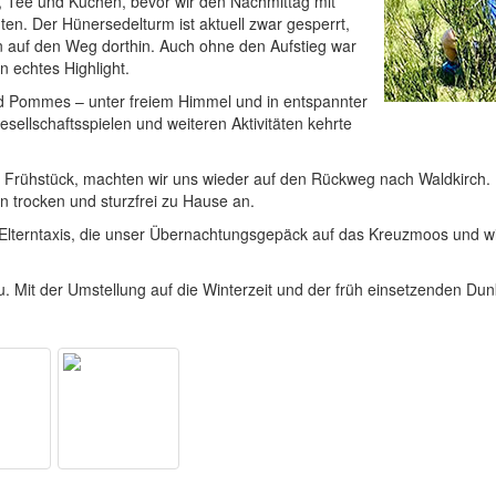
 Tee und Kuchen, bevor wir den Nachmittag mit
en. Der Hünersedelturm ist aktuell zwar gesperrt,
auf den Weg dorthin. Auch ohne den Aufstieg war
 echtes Highlight.
d Pommes – unter freiem Himmel und in entspannter
lschaftsspielen und weiteren Aktivitäten kehrte
rühstück, machten wir uns wieder auf den Rückweg nach Waldkirch. I
n trocken und sturzfrei zu Hause an.
 Elterntaxis, die unser Übernachtungsgepäck auf das Kreuzmoos und wi
. Mit der Umstellung auf die Winterzeit und der früh einsetzenden Dun